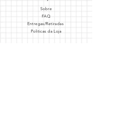
Sobre
FAQ
Entregas/Retiradas
Politicas da Loja
Endereço
Loja Online
Tel.: (41) 987164105
Comece a festa
Assine a newsletter
Assine agora