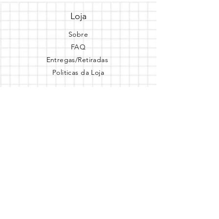
Loja
Sobre
FAQ
Entregas/Retiradas
Politicas da Loja
Endereço
Loja Online
Tel.: (41) 987164105
Comece a festa
Assine a newsletter