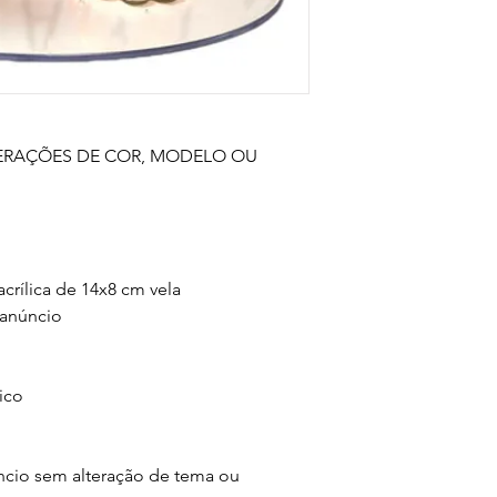
ERAÇÕES DE COR, MODELO OU 
crílica de 14x8 cm vela 

anúncio

co

ncio sem alteração de tema ou 