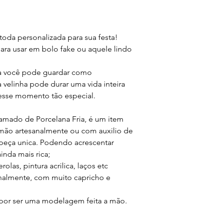
oda personalizada para sua festa!

ara usar em bolo fake ou aquele lindo 
ta você pode guardar como 
 velinha pode durar uma vida inteira 
esse momento tão especial.

hamado de Porcelana Fria, é um item 
mão artesanalmente ou com auxilio de 
 peça unica. Podendo acrescentar 
nda mais rica;

las, pintura acrilica, laços etc

nalmente, com muito capricho e 
por ser uma modelagem feita a mão.
