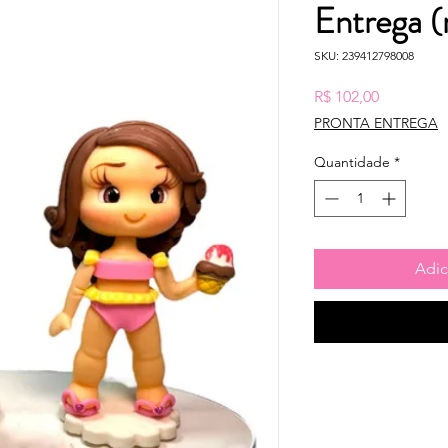
Entrega (
SKU: 239412798008
Preço
R$ 102,00
PRONTA ENTREGA
Quantidade
*
Adic