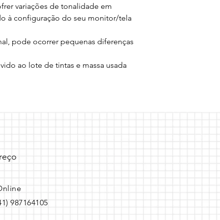
rer variações de tonalidade em 
do à configuração do seu monitor/tela 
anal, pode ocorrer pequenas diferenças 
do ao lote de tintas e massa usada 
reço
Online
(41) 987164105