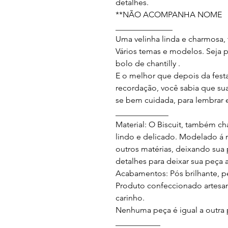
detalhes.

**NÃO ACOMPANHA NOME

______________

Uma velinha linda e charmosa, t
Vários temas e modelos. Seja p
bolo de chantilly .

E o melhor que depois da fes
recordação, você sabia que sua
se bem cuidada, para lembrar 
_____________

Material: O Biscuit, também c
lindo e delicado. Modelado á 
outros matérias, deixando sua
detalhes para deixar sua peça ai
Acabamentos: Pós brilhante, pero
Produto confeccionado artesa
carinho.

Nenhuma peça é igual a outra 
___________
