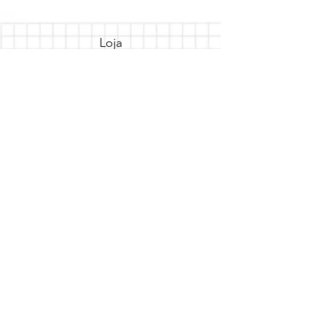
Loja
Sobre
FAQ
Entregas/Retiradas
Politicas da Loja
Endereço
Loja Online
Tel.: (41) 987164105
Comece a festa
Assine a newsletter