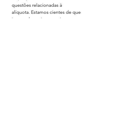
questões relacionadas à 
alíquota. Estamos cientes de que 
isso pode ser inconveniente e 
lamentamos os transtornos. 
Agradecemos a compreensão. 
Atenciosamente,)
Loja
Sobre
FAQ
Entregas/Retiradas
Politicas da Loja
Endereço