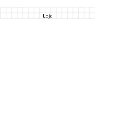
Loja
Sobre
FAQ
Entregas/Retiradas
Politicas da Loja
Endereço
Loja Online
Tel.: (41) 987164105
Comece a festa
Assine a newsletter