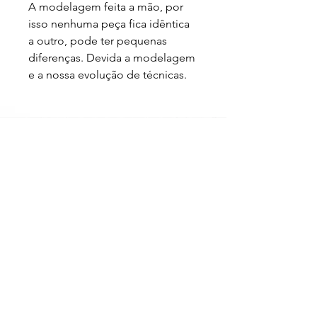
A modelagem feita a mão, por 
isso nenhuma peça fica idêntica 
a outro, pode ter pequenas 
diferenças. Devida a modelagem 
e a nossa evolução de técnicas.
Loja
Sobre
FAQ
Entregas/Retiradas
Politicas da Loja
Endereço
Loja Online