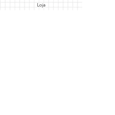
Loja
Sobre
FAQ
Entregas/Retiradas
Politicas da Loja
Endereço
Loja Online
Tel.: (41) 987164105
Comece a festa
Assine a newsletter