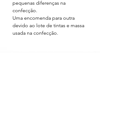
pequenas diferenças na 
confecção.

Uma encomenda para outra 
devido ao lote de tintas e massa 
usada na confecção.
Loja
Sobre
FAQ
Entregas/Retiradas
Politicas da Loja
Endereço
Loja Online