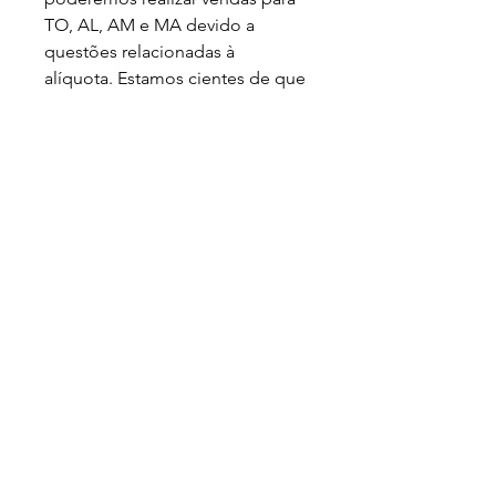
TO, AL, AM e MA devido a 
questões relacionadas à 
alíquota. Estamos cientes de que 
isso pode ser inconveniente e 
lamentamos os transtornos. 
Agradecemos a compreensão. 
Atenciosamente,)
Loja
Sobre
FAQ
Entregas/Retiradas
Politicas da Loja
Endereço