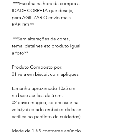
 ***Escolha na hora da compra a 
IDADE CORRETA que deseja, 
para AGILIZAR O envio mais 
RÁPIDO.**

 **Sem alterações de cores, 
tema, detalhes etc produto igual 
a foto** 

Produto Composto por: 

01 vela em biscuit com apliques 

tamanho aproximado 10x5 cm 
na base acrilica de 5 cm.

02 pavio mágico, so encaixar na 
vela.(vai colado embaixo da base 
acrilica no panfleto de cuidados) 

idade de 1 á 9 conforme anúncio 