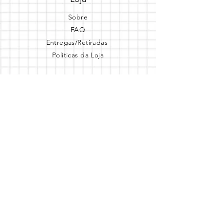
Sobre
FAQ
Entregas/Retiradas
Politicas da Loja
Endereço
Loja Online
Tel.: (41) 987164105
Comece a festa
Assine a newsletter
Assine agora