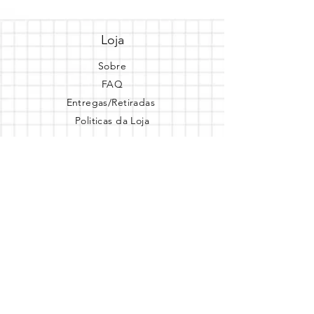
Loja
Sobre
FAQ
Entregas/Retiradas
Politicas da Loja
Endereço
Loja Online
Tel.: (41) 987164105
Comece a festa
Assine a newsletter