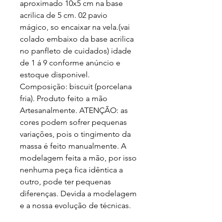
aproximado 10x5 cm na base 
acrilica de 5 cm. 02 pavio 
mágico, so encaixar na vela.(vai 
colado embaixo da base acrilica 
no panfleto de cuidados) idade 
de 1 á 9 conforme anúncio e 
estoque disponivel. 
Composição: biscuit (porcelana 
fria). Produto feito a mão 
Artesanalmente. ATENÇÃO: as 
cores podem sofrer pequenas 
variações, pois o tingimento da 
massa é feito manualmente. A 
modelagem feita a mão, por isso 
nenhuma peça fica idêntica a 
outro, pode ter pequenas 
diferenças. Devida a modelagem 
e a nossa evolução de técnicas.