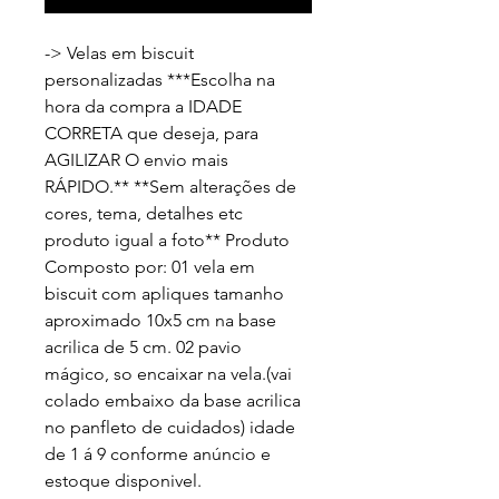
-> Velas em biscuit 
personalizadas ***Escolha na 
hora da compra a IDADE 
CORRETA que deseja, para 
AGILIZAR O envio mais 
RÁPIDO.** **Sem alterações de 
cores, tema, detalhes etc 
produto igual a foto** Produto 
Composto por: 01 vela em 
biscuit com apliques tamanho 
aproximado 10x5 cm na base 
acrilica de 5 cm. 02 pavio 
mágico, so encaixar na vela.(vai 
colado embaixo da base acrilica 
no panfleto de cuidados) idade 
de 1 á 9 conforme anúncio e 
estoque disponivel. 