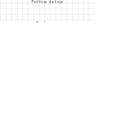
Politicas da Loja
Endereço
Loja Online
Tel.: (41) 987164105
Comece a festa
Assine a newsletter
Assine agora