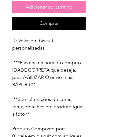
Adicionar ao carrinho
Comprar
-> Velas em biscuit 
personalizadas

 ***Escolha na hora da compra a 
IDADE CORRETA que deseja, 
para AGILIZAR O envio mais 
RÁPIDO.**

 **Sem alterações de cores, 
tema, detalhes etc produto igual 
a foto** 

Produto Composto por: 

01 vela em biscuit com apliques 
