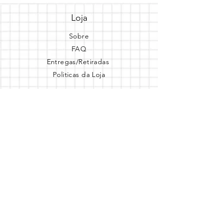
Loja
Sobre
FAQ
Entregas/Retiradas
Politicas da Loja
Endereço
Loja Online
Tel.: (41) 987164105
Comece a festa
Assine a newsletter