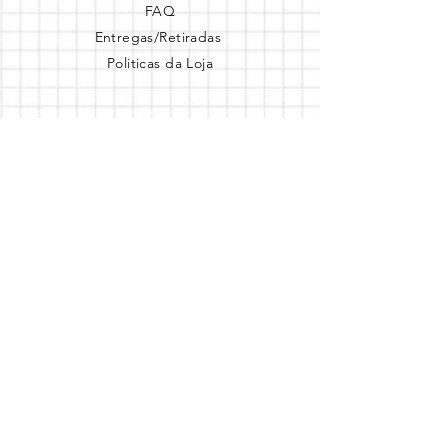
FAQ
Entregas/Retiradas
Politicas da Loja
Endereço
Loja Online
Tel.: (41) 987164105
Comece a festa
Assine a newsletter
Assine agora