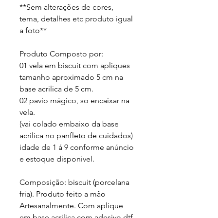
**Sem alterações de cores, 
tema, detalhes etc produto igual 
a foto** 
Produto Composto por: 
01 vela em biscuit com apliques 
tamanho aproximado 5 cm na 
base acrilica de 5 cm. 
02 pavio mágico, so encaixar na 
vela.
(vai colado embaixo da base 
acrilica no panfleto de cuidados)
idade de 1 á 9 conforme anúncio 
e estoque disponivel.
Composição: biscuit (porcelana 
fria). Produto feito a mão 
Artesanalmente. Com aplique 
em base acrilica com adesivo dtf 