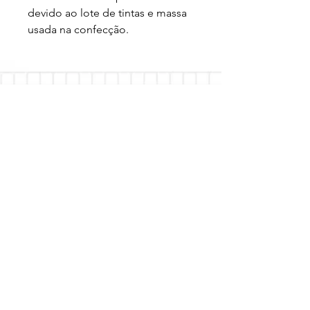
devido ao lote de tintas e massa 
usada na confecção.
Loja
Sobre
FAQ
Entregas/Retiradas
Politicas da Loja
Endereço
Loja Online
Tel.: (41) 987164105
Comece a festa