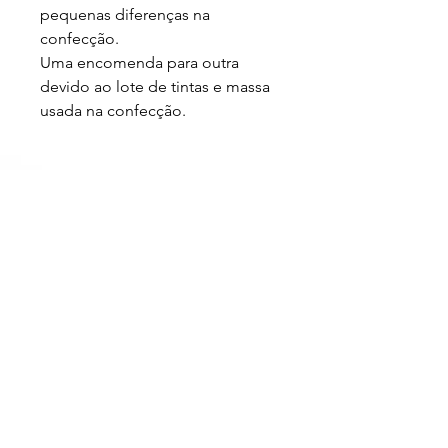
pequenas diferenças na 
confecção.

Uma encomenda para outra 
devido ao lote de tintas e massa 
usada na confecção.
Loja
Sobre
FAQ
Entregas/Retiradas
Politicas da Loja
Endereço
Loja Online