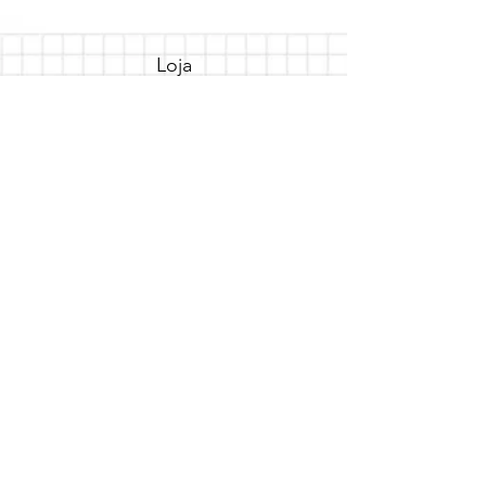
Loja
Sobre
FAQ
Entregas/Retiradas
Politicas da Loja
Endereço
Loja Online
Tel.: (41) 987164105
Comece a festa
Assine a newsletter