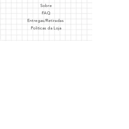
Sobre
FAQ
Entregas/Retiradas
Politicas da Loja
Endereço
Loja Online
Tel.: (41) 987164105
Comece a festa
Assine a newsletter
Assine agora