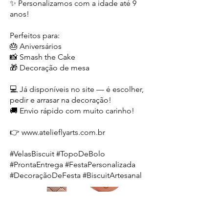
✨ Personalizamos com a idade até 9
anos!
Perfeitos para:
🎂 Aniversários
📸 Smash the Cake
🎁 Decoração de mesa
💻 Já disponíveis no site — é escolher,
pedir e arrasar na decoração!
🚚 Envio rápido com muito carinho!
👉
www.atelieflyarts.com.br
#VelasBiscuit #TopoDeBolo
#ProntaEntrega #FestaPersonalizada
#DecoraçãoDeFesta #BiscuitArtesanal