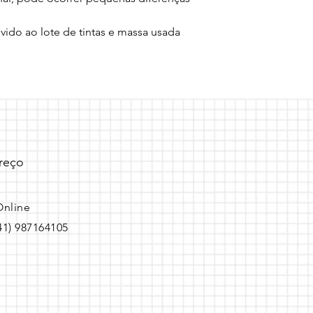
do ao lote de tintas e massa usada 
reço
Online
(41) 987164105