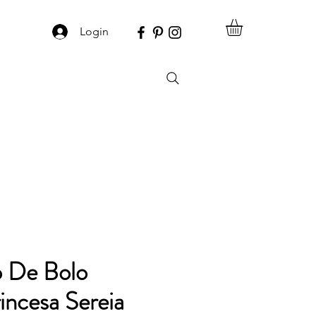
Login
o De Bolo
rincesa Sereia