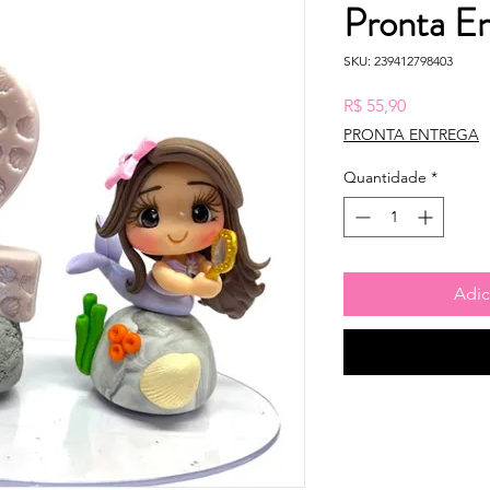
Pronta En
SKU: 239412798403
Preço
R$ 55,90
PRONTA ENTREGA
Quantidade
*
Adic