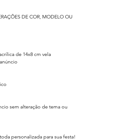
ERAÇÕES DE COR, MODELO OU 
crílica de 14x8 cm vela 

anúncio

co

ncio sem alteração de tema ou 
oda personalizada para sua festa!
