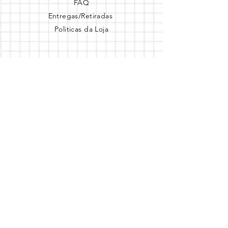
FAQ
Entregas/Retiradas
Politicas da Loja
Endereço
Loja Online
Tel.: (41) 987164105
Comece a festa
Assine a newsletter
Assine agora