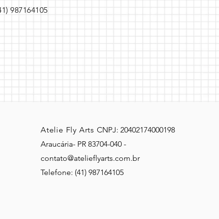
(41) 987164105
Atelie Fly Arts
CNPJ: 20402174000198
Araucária- PR 83704-040 -
contato@atelieflyarts.com.br
Telefone: (41) 987164105