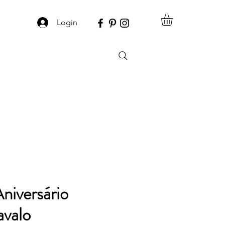
Login
niversário
avalo