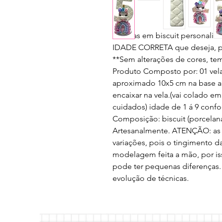
-> Velas em biscuit personaliz
IDADE CORRETA que deseja, pa
**Sem alterações de cores, tem
Produto Composto por: 01 vel
aproximado 10x5 cm na base acr
encaixar na vela.(vai colado em
cuidados) idade de 1 á 9 confo
Composição: biscuit (porcelana 
Artesanalmente. ATENÇÃO: as 
variações, pois o tingimento d
modelagem feita a mão, por iss
pode ter pequenas diferenças
evolução de técnicas.