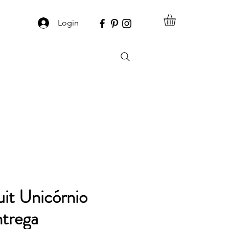
Login
uit Unicórnio
ntrega