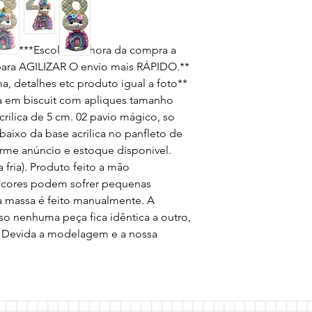
adas ***Escolha na hora da compra a 
ra AGILIZAR O envio mais RÁPIDO.** 
a, detalhes etc produto igual a foto** 
a em biscuit com apliques tamanho 
ilica de 5 cm. 02 pavio mágico, so 
baixo da base acrilica no panfleto de 
rme anúncio e estoque disponivel. 
fria). Produto feito a mão 
cores podem sofrer pequenas 
a massa é feito manualmente. A 
o nenhuma peça fica idêntica a outro, 
. Devida a modelagem e a nossa 