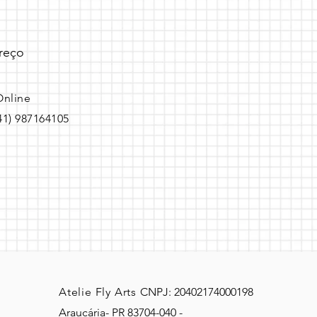
reço
Online
(41) 987164105
Atelie Fly Arts
CNPJ: 20402174000198
Araucária- PR 83704-040 -