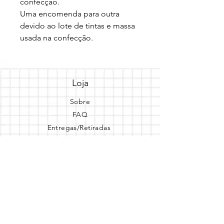
confecção.

Uma encomenda para outra 
devido ao lote de tintas e massa 
usada na confecção.
Loja
Sobre
FAQ
Entregas/Retiradas
Politicas da Loja
Endereço
Loja Online
Tel.: (41) 987164105